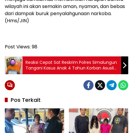
wilayah ini akan semakin aman, nyaman, dan bebas
dari dampak buruk penyalahgunaan narkoba.
(Hms/JIN)
Post Views:
98
Reaksi Cepat Sat Reskrim Polres Simalungun
Tangani Kasus Anak 4 Tahun Korban Asusila,
Pelaku Bersembunyi di Gardu PLN Akhirnya
Dibekuk
Pos Terkait