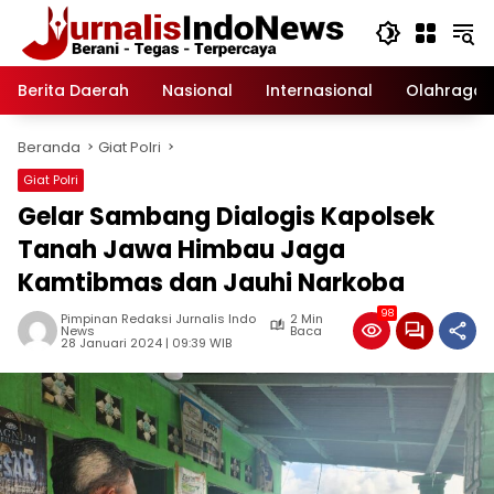
Langsung
ke
konten
Berita Daerah
Nasional
Internasional
Olahraga
Beranda
Giat Polri
Giat Polri
Gelar Sambang Dialogis Kapolsek
Tanah Jawa Himbau Jaga
Kamtibmas dan Jauhi Narkoba
98
Pimpinan Redaksi Jurnalis Indo
2 Min
News
Baca
28 Januari 2024 | 09:39 WIB