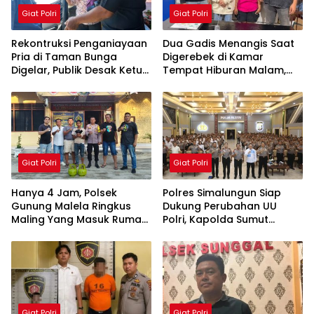
Giat Polri
Giat Polri
Rekontruksi Penganiayaan
Dua Gadis Menangis Saat
Pria di Taman Bunga
Digerebek di Kamar
Digelar, Publik Desak Ketua
Tempat Hiburan Malam,
Organisasi IPK
Polsek Gunung Malela
Pematangsiantar Diperiksa
Bongkar Jaringan Pemakai
Sabu di Simalungun
Giat Polri
Giat Polri
Hanya 4 Jam, Polsek
Polres Simalungun Siap
Gunung Malela Ringkus
Dukung Perubahan UU
Maling Yang Masuk Rumah
Polri, Kapolda Sumut
Warga Dini Hari, Tiga HP
Tegaskan Jadi Fondasi
dan Dua Tabung Gas
Penguatan
Berhasil Diamankan
Profesionalisme dan
Akuntabilitas Personel
Giat Polri
Giat Polri