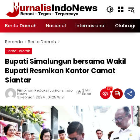
Langsung
ke
konten
Berita Daerah
Nasional
Internasional
Olahraga
Beranda
Berita Daerah
Berita Daerah
Bupati Simalungun bersama Wakil
Bupati Resmikan Kantor Camat
Siantar
137
Pimpinan Redaksi Jurnalis Indo
3 Min
News
Baca
3 Februari 2024 | 01:25 WIB