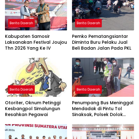
Berita Daerah
Berita Daerah
Kabupaten Samosir
Pemko Pematangsiantar
Laksanakan Festival Joujou
Diminta Buru Pelaku Jual
Thn 2026 Yang Ke IV
Beli Badan Jalan Pada PKL
Berita Daerah
Berita Daerah
Otoriter, Oknum Petinggi
Penumpang Bus Meninggal
Kesbangpol Simalungun
Mendadak di Pintu Tol
Resahkan Pegawai
Sinaksak, Polsek Dolok
Batu Nanggar Gerak
Cepat Olah TKP