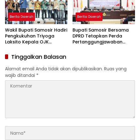
Berita Daerah
Berita Daerah
Wakil Bupati Samosir Hadiri
Bupati Samosir Bersama
Pengkukuhan Triyoga
DPRD Tetapkan Perda
Laksito Kepala OJK
Pertanggungjawaban
Propinsi Sumatera Utara
Pelaksanaan APBD Tahun
Anggaran 2025 dan Perda
Tinggalkan Balasan
Tentang Pengelolaan
Sampah Disetujui
Alamat email Anda tidak akan dipublikasikan.
Ruas yang
wajib ditandai
*