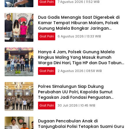
Giat Polri
7 Agustus 2026 | 11:52 WIB
Dua Gadis Menangis Saat Digerebek di
Kamar Tempat Hiburan Malam, Polsek
Gunung Malela Bongkar Jaringan
Pemakai Sabu di Simalungun
Giat Polri
6 Agustus 2026 | 13:33 WIB
Hanya 4 Jam, Polsek Gunung Malela
Ringkus Maling Yang Masuk Rumah
Warga Dini Hari, Tiga HP dan Dua Tabung
Gas Berhasil Diamankan
Giat Polri
2 Agustus 2026 | 08:58 WIB
Polres Simalungun Siap Dukung
Perubahan UU Polri, Kapolda Sumut
Tegaskan Jadi Fondasi Penguatan
Profesionalisme dan Akuntabilitas
Giat Polri
30 Juli 2026 | 10:45 WIB
Personel
Dugaan Pencabulan Anak di
Tanjungbalai Polisi Tetapkan Suami Guru