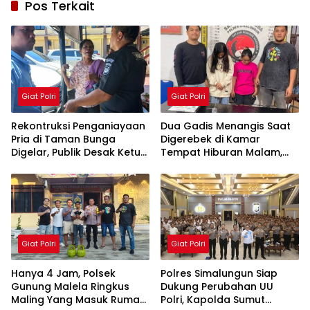
Pos Terkait
Giat Polri
Giat Polri
Rekontruksi Penganiayaan
Dua Gadis Menangis Saat
Pria di Taman Bunga
Digerebek di Kamar
Digelar, Publik Desak Ketua
Tempat Hiburan Malam,
Organisasi IPK
Polsek Gunung Malela
Pematangsiantar Diperiksa
Bongkar Jaringan Pemakai
Sabu di Simalungun
Giat Polri
Giat Polri
Hanya 4 Jam, Polsek
Polres Simalungun Siap
Gunung Malela Ringkus
Dukung Perubahan UU
Maling Yang Masuk Rumah
Polri, Kapolda Sumut