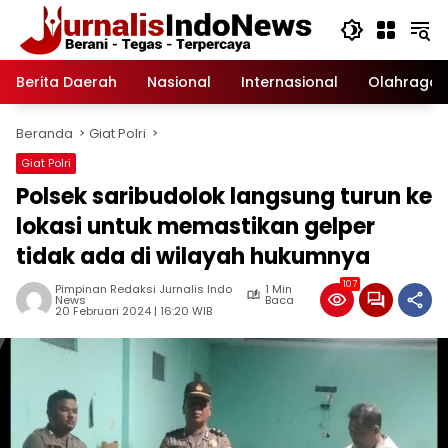
Langsung
ke
konten
Berita Daerah
Nasional
Internasional
Olahraga
Beranda
Giat Polri
Giat Polri
Polsek saribudolok langsung turun ke
lokasi untuk memastikan gelper
tidak ada di wilayah hukumnya
107
Pimpinan Redaksi Jurnalis Indo
1 Min
News
Baca
20 Februari 2024 | 16:20 WIB