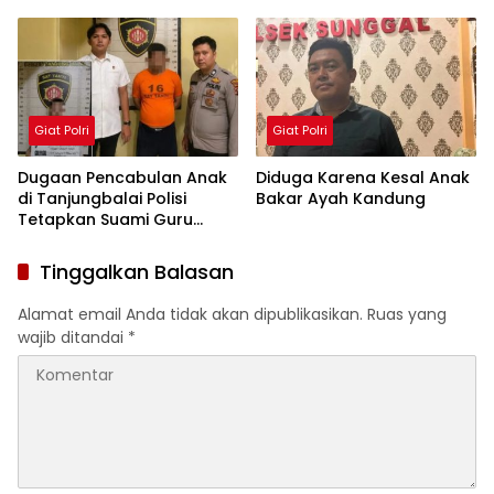
Warga Dini Hari, Tiga HP
Tegaskan Jadi Fondasi
dan Dua Tabung Gas
Penguatan
Berhasil Diamankan
Profesionalisme dan
Akuntabilitas Personel
Giat Polri
Giat Polri
Dugaan Pencabulan Anak
Diduga Karena Kesal Anak
di Tanjungbalai Polisi
Bakar Ayah Kandung
Tetapkan Suami Guru
Tersangka
Tinggalkan Balasan
Alamat email Anda tidak akan dipublikasikan.
Ruas yang
wajib ditandai
*