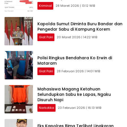
Kriminal
28 Maret 2026 | 13:12 WIB
Kapolda Sumut Diminta Buru Bandar dan
Pengedar Sabu di Kampung Korem
Giat Polri
20 Maret 2026 | 14:22 WIB
Polisi Ringkus Bendahara Ko Erwin di
Mataram
Giat Polri
28 Februari 2026 | 14:01 WIB
Mahasiswa Magang Ketahuan
Selundupkan Sabu ke Lapas, Ngaku
Disuruh Napi
Narkotika
23 Februari 2026 | 16:13 WIB
Eks Kapolres Bima Terlibat Lingkaran