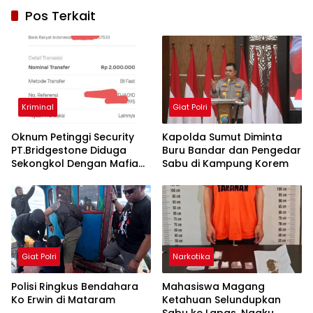
Pos Terkait
Kriminal
Giat Polri
Oknum Petinggi Security
Kapolda Sumut Diminta
PT.Bridgestone Diduga
Buru Bandar dan Pengedar
Sekongkol Dengan Mafia
Sabu di Kampung Korem
Getah, Dolok Maraja Marak
Narkoba
Giat Polri
Narkotika
Polisi Ringkus Bendahara
Mahasiswa Magang
Ko Erwin di Mataram
Ketahuan Selundupkan
Sabu ke Lapas, Ngaku