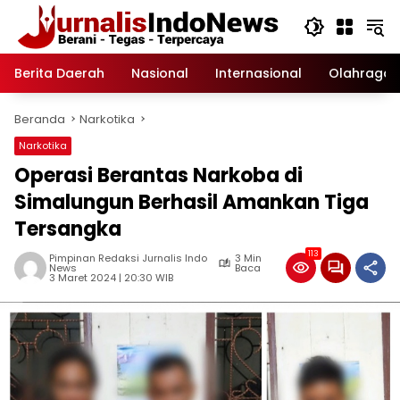
Langsung
ke
konten
Berita Daerah
Nasional
Internasional
Olahraga
Beranda
Narkotika
Narkotika
Operasi Berantas Narkoba di
Simalungun Berhasil Amankan Tiga
Tersangka
113
Pimpinan Redaksi Jurnalis Indo
3 Min
News
Baca
3 Maret 2024 | 20:30 WIB