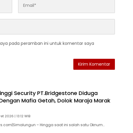
saya pada peramban ini untuk komentar saya
nggi Security PT.Bridgestone Diduga
Dengan Mafia Getah, Dolok Maraja Marak
et 2026 | 13:12 WIB
ws.com|Simalungun – Hingga saat ini salah satu Oknum…