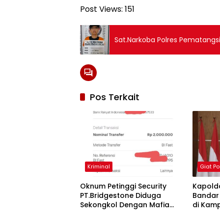
Post Views:
151
Sat.Narkoba Polres Pematangsi
Pos Terkait
Kriminal
Giat Pol
Oknum Petinggi Security
Kapold
PT.Bridgestone Diduga
Bandar
Sekongkol Dengan Mafia
di Kam
Getah, Dolok Maraja Marak