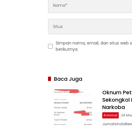
Simpan nama, email, dan situs web 
berikutnya.
Baca Juga
Oknum Peti
Sekongkol 
Narkoba
Kriminal
28 Mar
JurnalisIndoNe