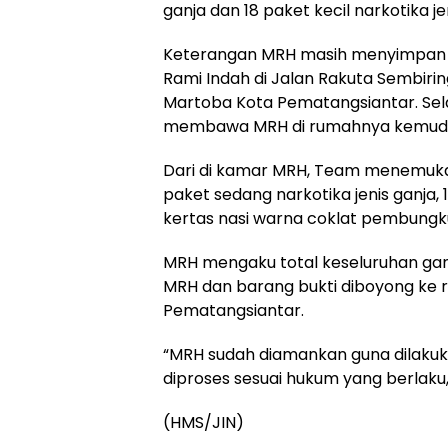
ganja dan 18 paket kecil narkotika je
Keterangan MRH masih menyimpan na
Rami Indah di Jalan Rakuta Sembiri
Martoba Kota Pematangsiantar. Se
membawa MRH di rumahnya kemudia
Dari di kamar MRH, Team menemukan
paket sedang narkotika jenis ganja, 
kertas nasi warna coklat pembungku
MRH mengaku total keseluruhan ganj
MRH dan barang bukti diboyong ke 
Pematangsiantar.
“MRH sudah diamankan guna dilaku
diproses sesuai hukum yang berlaku,
(HMS/JIN)