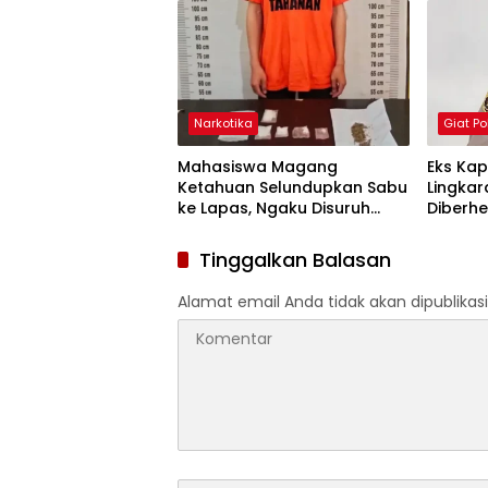
Narkoba
Narkotika
Giat Pol
Mahasiswa Magang
Eks Kap
Ketahuan Selundupkan Sabu
Lingka
ke Lapas, Ngaku Disuruh
Diberhe
Napi
Tinggalkan Balasan
Alamat email Anda tidak akan dipublikasi