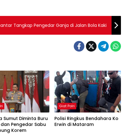
antar Tangkap Pengedar Ganja di Jalan Bola Kaki
ri
Giat Polri
a Sumut Diminta Buru
Polisi Ringkus Bendahara Ko
 dan Pengedar Sabu
Erwin di Mataram
pung Korem