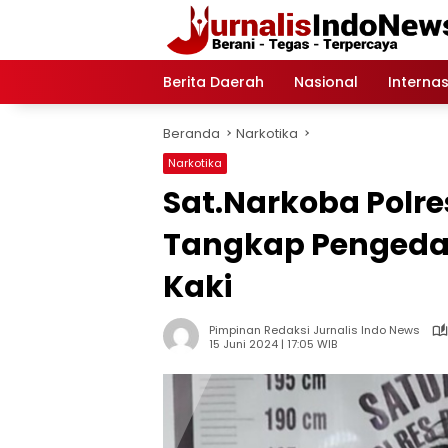
Langsung
ke
konten
Berita Daerah
Nasional
Internas
Beranda
Narkotika
Narkotika
Sat.Narkoba Polr
Tangkap Pengedar
Kaki
Pimpinan Redaksi Jurnalis Indo News
15 Juni 2024 | 17:05 WIB