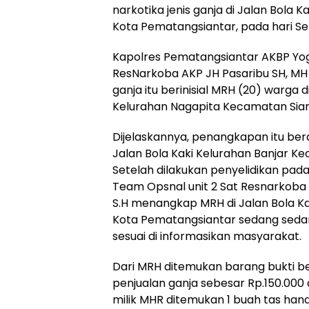
narkotika jenis ganja di Jalan Bola 
Kota Pematangsiantar, pada hari Sel
Kapolres Pematangsiantar AKBP Yoge
ResNarkoba AKP JH Pasaribu SH, MH
ganja itu berinisial MRH (20) warga
Kelurahan Nagapita Kecamatan Sia
Dijelaskannya, penangkapan itu ber
Jalan Bola Kaki Kelurahan Banjar K
Setelah dilakukan penyelidikan pada 
Team Opsnal unit 2 Sat Resnarkoba 
S.H menangkap MRH di Jalan Bola Ka
Kota Pematangsiantar sedang sedan
sesuai di informasikan masyarakat.
Dari MRH ditemukan barang bukti b
penjualan ganja sebesar Rp.150.000
milik MHR ditemukan 1 buah tas hand