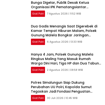
Bunga Digelar, Publik Desak Ketua
Organisasi IPK Pematangsiantar
Diperiksa
Giat Polri
7 Agustus 2026 | 11:52 WIB
Dua Gadis Menangis Saat Digerebek di
Kamar Tempat Hiburan Malam, Polsek
Gunung Malela Bongkar Jaringan
Pemakai Sabu di Simalungun
Giat Polri
6 Agustus 2026 | 13:33 WIB
Hanya 4 Jam, Polsek Gunung Malela
Ringkus Maling Yang Masuk Rumah
Warga Dini Hari, Tiga HP dan Dua Tabung
Gas Berhasil Diamankan
Giat Polri
2 Agustus 2026 | 08:58 WIB
Polres Simalungun Siap Dukung
Perubahan UU Polri, Kapolda Sumut
Tegaskan Jadi Fondasi Penguatan
Profesionalisme dan Akuntabilitas
Giat Polri
30 Juli 2026 | 10:45 WIB
Personel