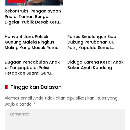
Sabu di Simalungun
Rekontruksi Penganiayaan
Pria di Taman Bunga
Digelar, Publik Desak Ketua
Giat Polri
Giat Polri
Organisasi IPK
Pematangsiantar Diperiksa
Hanya 4 Jam, Polsek
Polres Simalungun Siap
Gunung Malela Ringkus
Dukung Perubahan UU
Maling Yang Masuk Rumah
Polri, Kapolda Sumut
Giat Polri
Giat Polri
Warga Dini Hari, Tiga HP
Tegaskan Jadi Fondasi
dan Dua Tabung Gas
Penguatan
Dugaan Pencabulan Anak
Diduga Karena Kesal Anak
Berhasil Diamankan
Profesionalisme dan
di Tanjungbalai Polisi
Bakar Ayah Kandung
Akuntabilitas Personel
Tetapkan Suami Guru
Tersangka
Tinggalkan Balasan
Alamat email Anda tidak akan dipublikasikan.
Ruas yang
wajib ditandai
*