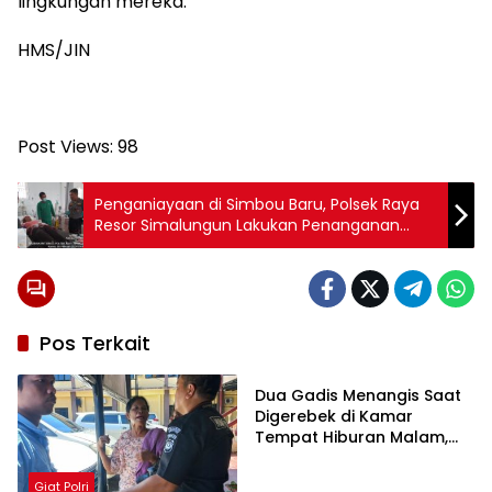
lingkungan mereka.
HMS/JIN
Post Views:
98
Penganiayaan di Simbou Baru, Polsek Raya
Resor Simalungun Lakukan Penanganan
Presisi
Pos Terkait
Giat Polri
Dua Gadis Menangis Saat
Digerebek di Kamar
Tempat Hiburan Malam,
Polsek Gunung Malela
Bongkar Jaringan Pemakai
Giat Polri