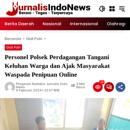
Langsung
ke
konten
Berita Daerah
Nasional
Internasional
Olahraga
Beranda
Giat Polri
Giat Polri
Personel Polsek Perdagangan Tangani
Keluhan Warga dan Ajak Masyarakat
Waspada Penipuan Online
98
Pimpinan Redaksi Jurnalis Indo
3 Min
News
Baca
9 Februari 2024 | 22:37 WIB