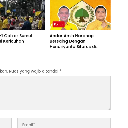
Politik
XI Golkar Sumut
Andar Amin Harahap
i Kericuhan
Bersaing Dengan
Hendriyanto Sitorus di
Musda XI Golkar Sumut
kan.
Ruas yang wajib ditandai
*