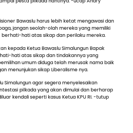
sampai pesta pilkada nantinya. -ucap Andry
sioner Bawaslu harus lebih ketat mengawasi dan
aga, jangan seolah-olah mereka yang memiliki
berhati-hati atas sikap dan perilaku mereka.
skan kepada Ketua Bawaslu Simalungun Bapak
rhati-hati atas sikap dan tindakannya yang
 pemilihan umum diduga telah merusak nama baik
gan menunjukan sikap Liberalisme nya.
lu Simalungun agar segera menyelesaikan
testasi pilkada yang akan dimulai dan berharap
luar kendali seperti kasus Ketua KPU RI. -tutup