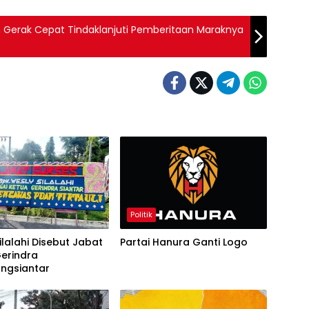
n Gerak Cepat Tindaklanjuti Pemberitaan Maraknya
Politik
ilalahi Disebut Jabat
Partai Hanura Ganti Logo
erindra
ngsiantar