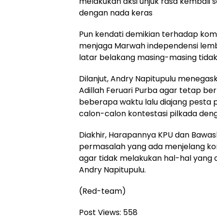
melakukan aksi unjuk rasa kembali 
dengan nada keras
Pun kendati demikian terhadap komi
menjaga Marwah independensi lemb
latar belakang masing-masing tidak 
Dilanjut, Andry Napitupulu menega
Adillah Feruari Purba agar tetap be
beberapa waktu lalu diajang pesta
calon-calon kontestasi pilkada den
Diakhir, Harapannya KPU dan Bawas
permasalah yang ada menjelang kon
agar tidak melakukan hal-hal yang di
Andry Napitupulu.
(Red-team)
Post Views:
558