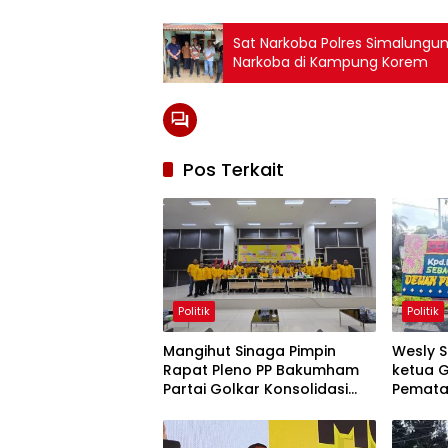
Sat Narkoba Polres Simalungu
Narkoba di Kampung Korem
Pos Terkait
Politik
Politik
Mangihut Sinaga Pimpin
Wesly S
Rapat Pleno PP Bakumham
ketua G
Partai Golkar Konsolidasi
Pemata
Pengurus