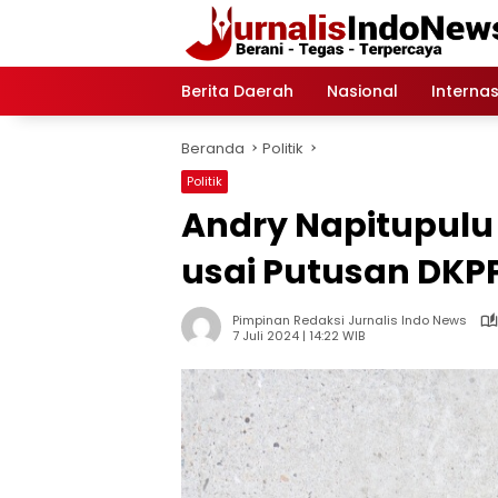
Langsung
ke
konten
Berita Daerah
Nasional
Internas
Beranda
Politik
Politik
Andry Napitupulu
usai Putusan DKPP
Pimpinan Redaksi Jurnalis Indo News
7 Juli 2024 | 14:22 WIB