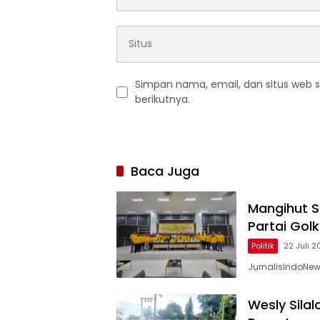
Simpan nama, email, dan situs web 
berikutnya.
Baca Juga
Mangihut 
Partai Gol
Politik
22 Juli 2
JurnalisIndoNe
Wesly Silal