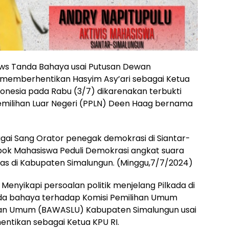
ews Tanda Bahaya usai Putusan Dewan
memberhentikan Hasyim Asy’ari sebagai Ketua
onesia pada Rabu (3/7) dikarenakan terbukti
emilihan Luar Negeri (PPLN) Deen Haag bernama
agai Sang Orator penegak demokrasi di Siantar-
pok Mahasiswa Peduli Demokrasi angkat suara
s di Kabupaten Simalungun. (Minggu,7/7/2024)
enyikapi persoalan politik menjelang Pilkada di
da bahaya terhadap Komisi Pemilihan Umum
han Umum (BAWASLU) Kabupaten Simalungun usai
entikan sebagai Ketua KPU RI.