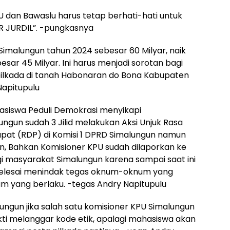
U dan Bawaslu harus tetap berhati-hati untuk
R JURDIL”. -pungkasnya
imalungun tahun 2024 sebesar 60 Milyar, naik
sar 45 Milyar. Ini harus menjadi sorotan bagi
ilkada di tanah Habonaran do Bona Kabupaten
Napitupulu
siswa Peduli Demokrasi menyikapi
ngun sudah 3 Jilid melakukan Aksi Unjuk Rasa
pat (RDP) di Komisi 1 DPRD Simalungun namun
kan, Bahkan Komisioner KPU sudah dilaporkan ke
bagi masyarakat Simalungun karena sampai saat ini
selesai menindak tegas oknum-oknum yang
m yang berlaku. -tegas Andry Napitupulu
ungun jika salah satu komisioner KPU Simalungun
kti melanggar kode etik, apalagi mahasiswa akan