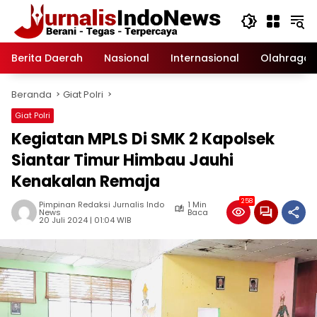
Langsung
ke
konten
Berita Daerah
Nasional
Internasional
Olahraga
Beranda
Giat Polri
Giat Polri
Kegiatan MPLS Di SMK 2 Kapolsek
Siantar Timur Himbau Jauhi
Kenakalan Remaja
258
Pimpinan Redaksi Jurnalis Indo
1 Min
News
Baca
20 Juli 2024 | 01:04 WIB