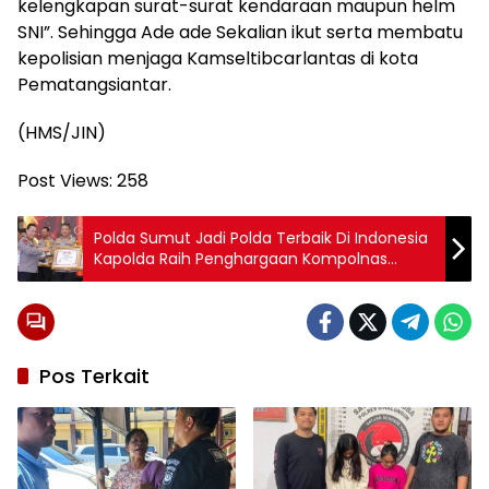
kelengkapan surat-surat kendaraan maupun helm
SNI”. Sehingga Ade ade Sekalian ikut serta membatu
kepolisian menjaga Kamseltibcarlantas di kota
Pematangsiantar.
(HMS/JIN)
Post Views:
258
Polda Sumut Jadi Polda Terbaik Di Indonesia
Kapolda Raih Penghargaan Kompolnas
Awards 2024
Pos Terkait