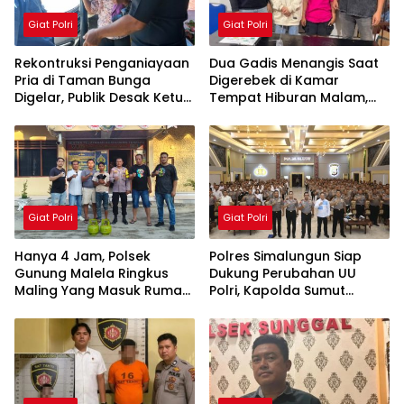
Giat Polri
Giat Polri
Rekontruksi Penganiayaan
Dua Gadis Menangis Saat
Pria di Taman Bunga
Digerebek di Kamar
Digelar, Publik Desak Ketua
Tempat Hiburan Malam,
Organisasi IPK
Polsek Gunung Malela
Pematangsiantar Diperiksa
Bongkar Jaringan Pemakai
Sabu di Simalungun
Giat Polri
Giat Polri
Hanya 4 Jam, Polsek
Polres Simalungun Siap
Gunung Malela Ringkus
Dukung Perubahan UU
Maling Yang Masuk Rumah
Polri, Kapolda Sumut
Warga Dini Hari, Tiga HP
Tegaskan Jadi Fondasi
dan Dua Tabung Gas
Penguatan
Berhasil Diamankan
Profesionalisme dan
Akuntabilitas Personel