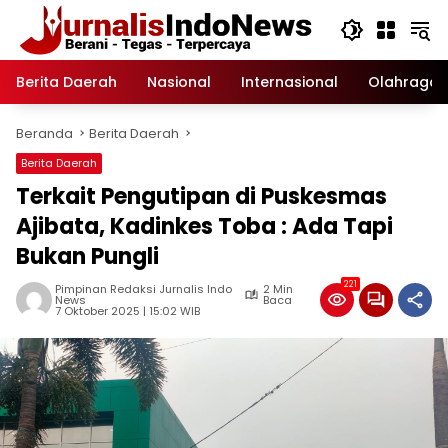
Langsung
ke
konten
Berita Daerah
Nasional
Internasional
Olahraga
Beranda
Berita Daerah
Berita Daerah
Terkait Pengutipan di Puskesmas
Ajibata, Kadinkes Toba : Ada Tapi
Bukan Pungli
221
Pimpinan Redaksi Jurnalis Indo
2 Min
News
Baca
7 Oktober 2025 | 15:02 WIB