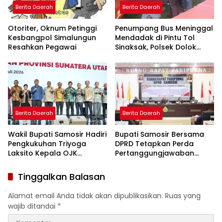
Berita Daerah
Berita Daerah
Otoriter, Oknum Petinggi
Penumpang Bus Meninggal
Kesbangpol Simalungun
Mendadak di Pintu Tol
Resahkan Pegawai
Sinaksak, Polsek Dolok
Batu Nanggar Gerak
Cepat Olah TKP
Berita Daerah
Berita Daerah
Wakil Bupati Samosir Hadiri
Bupati Samosir Bersama
Pengkukuhan Triyoga
DPRD Tetapkan Perda
Laksito Kepala OJK
Pertanggungjawaban
Propinsi Sumatera Utara
Pelaksanaan APBD Tahun
Anggaran 2025 dan Perda
Tinggalkan Balasan
Tentang Pengelolaan
Sampah Disetujui
Alamat email Anda tidak akan dipublikasikan.
Ruas yang
wajib ditandai
*