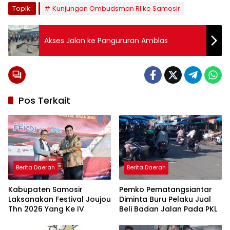
Topik:
Kunjungan Ombudsman RI ke Samosir
Akses Jalan ke Pangururan Amblas
Pos Terkait
Berita Daerah
Berita Daerah
Kabupaten Samosir
Pemko Pematangsiantar
Laksanakan Festival Joujou
Diminta Buru Pelaku Jual
Thn 2026 Yang Ke IV
Beli Badan Jalan Pada PKL