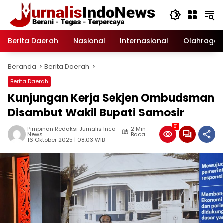
Langsung
ke
konten
Berita Daerah
Nasional
Internasional
Olahraga
Beranda
Berita Daerah
Berita Daerah
Kunjungan Kerja Sekjen Ombudsman
Disambut Wakil Bupati Samosir
81
Pimpinan Redaksi Jurnalis Indo
2 Min
News
Baca
16 Oktober 2025 | 08:03 WIB