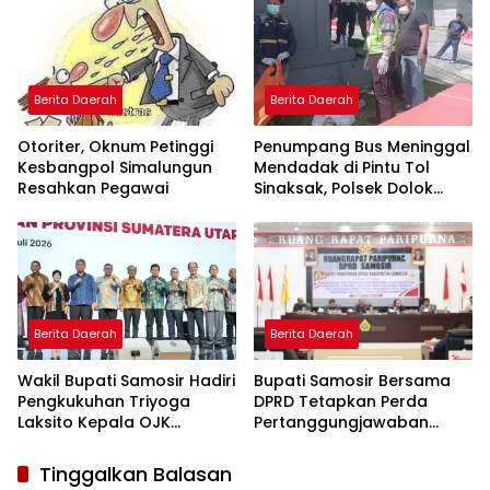
Berita Daerah
Berita Daerah
Otoriter, Oknum Petinggi
Penumpang Bus Meninggal
Kesbangpol Simalungun
Mendadak di Pintu Tol
Resahkan Pegawai
Sinaksak, Polsek Dolok
Batu Nanggar Gerak
Cepat Olah TKP
Berita Daerah
Berita Daerah
Wakil Bupati Samosir Hadiri
Bupati Samosir Bersama
Pengkukuhan Triyoga
DPRD Tetapkan Perda
Laksito Kepala OJK
Pertanggungjawaban
Propinsi Sumatera Utara
Pelaksanaan APBD Tahun
Anggaran 2025 dan Perda
Tinggalkan Balasan
Tentang Pengelolaan