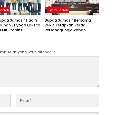
 Daerah
Berita Daerah
upati Samosir Hadiri
Bupati Samosir Bersama
uhan Triyoga Laksito
DPRD Tetapkan Perda
OJK Propinsi
Pertanggungjawaban
ra Utara
Pelaksanaan APBD Tahun
Anggaran 2025 dan Perda
Tentang Pengelolaan
Sampah Disetujui
kan.
Ruas yang wajib ditandai
*