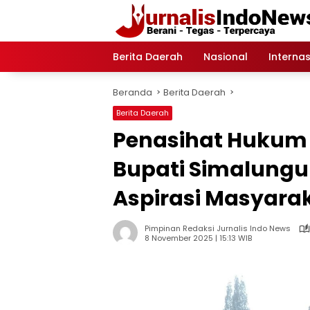
Langsung
ke
konten
Berita Daerah
Nasional
Internas
Beranda
Berita Daerah
Berita Daerah
Penasihat Hukum 
Bupati Simalungu
Aspirasi Masyara
Pimpinan Redaksi Jurnalis Indo News
8 November 2025 | 15:13 WIB