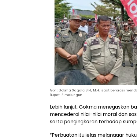
Gbr : Gokma Sagala S.H., M.H., saat berorasi men
Bupati Simalungun.
Lebih lanjut, Gokma menegaskan b
mencederai nilai-nilai moral dan so
serta pengingkaran terhadap sumpa
“Perbuatan itu jelas melanggar hu