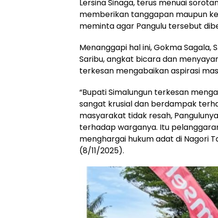
Lersina Sinaga, terus menuai sorotan
memberikan tanggapan maupun kep
meminta agar Pangulu tersebut dibe
Menanggapi hal ini, Gokma Sagala, S
Saribu, angkat bicara dan menyayan
terkesan mengabaikan aspirasi mas
“Bupati Simalungun terkesan mengab
sangat krusial dan berdampak terh
masyarakat tidak resah, Pangulunya 
terhadap warganya. Itu pelanggaran 
menghargai hukum adat di Nagori Ta
(8/11/2025).