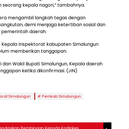
eh seorang kepala nagori,” tambahnya.
gera mengambil langkah tegas dengan
ngkutan, demi menjaga ketertiban sosial dan
 pemerintah daerah.
u Kepala Inspektorat kabupaten Simalungun
i belum memberikan tanggapan.
ti dan Wakil Bupati Simalungun, Kepala daerah
ggapan ketika dikonfirmasi. (JIN)
torat Simalungun
Pemkab Simalungun
ndasikan Pembinaan Kepada Kadinkes