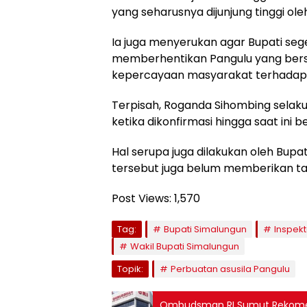
yang seharusnya dijunjung tinggi ol
Ia juga menyerukan agar Bupati se
memberhentikan Pangulu yang bersa
kepercayaan masyarakat terhadap
Terpisah, Roganda Sihombing selak
ketika dikonfirmasi hingga saat in
Hal serupa juga dilakukan oleh Bupa
tersebut juga belum memberikan tan
Post Views:
1,570
Tag:
Bupati Simalungun
Inspek
Wakil Bupati Simalungun
Topik:
Perbuatan asusila Pangulu
Ombudsman RI Sumut Rekome