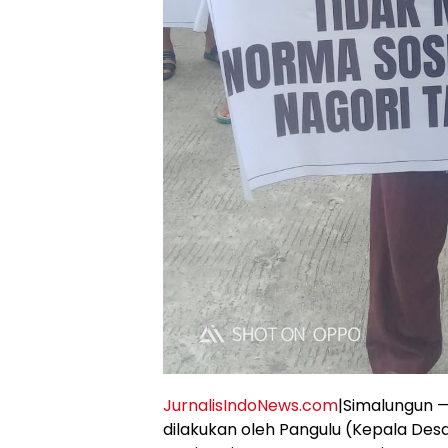
JurnalisIndoNews.com
|Simalungun —
dilakukan oleh Pangulu (Kepala Des