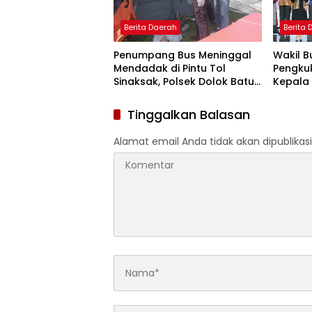
Berita Daerah
Berita
Penumpang Bus Meninggal
Wakil B
Mendadak di Pintu Tol
Pengkuk
Sinaksak, Polsek Dolok Batu
Kepala 
Nanggar Gerak Cepat Olah
Sumate
TKP
Tinggalkan Balasan
Alamat email Anda tidak akan dipublikasi