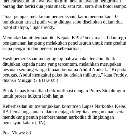
mencurigakan itu awalnya dikirim melalui layanan pengiriman
barang dan berisi dua jenis snack, satu roti, serta dua botol sampo.
“Saat petugas melakukan pemeriksaan, kami menemukan 10
bungkusan kristal putih yang diduga sabu diselipkan dalam dua
botol shampo,” ujar Freddy.
Menindaklanjuti temuan itu, Kepala KPLP bersama staf dan regu
pengamanan langsung melakukan penelusuran untuk mengetahui
siapa pengirim dan penerima sebenarnya.
Hasil pemeriksaan mengungkap bahwa paket tersebut tidak
ditujukan kepada nama yang tercantum, melainkan merupakan
pesanan seorang warga binaan bernama Abdul Nadeak. “Kepada
petugas, Abdul mengakui paket itu adalah miliknya,” kata Freddy,
dilansir Minggu (23/11/2025)
Pihak Lapas kemudian berkoordinasi dengan Polres Simalungun
untuk proses hukum lebih lanjut.
Keberhasilan ini menunjukkan komitmen Lapas Narkotika Kelas
IIA Pematangsiantar dalam menjaga integritas pengamanan serta
mendukung penuh pemberantasan narkotika di lingkungan
pemasyarakatan. (JIN)
Post Views:
83