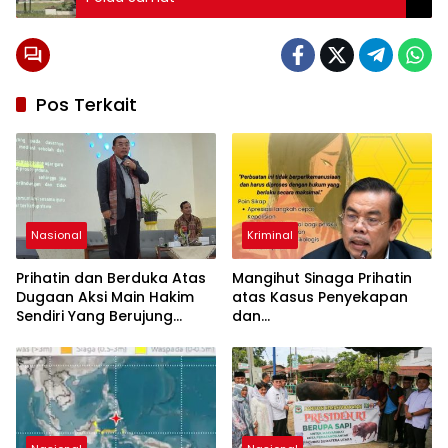
Pos Terkait
Nasional
Kriminal
Prihatin dan Berduka Atas
Mangihut Sinaga Prihatin
Dugaan Aksi Main Hakim
atas Kasus Penyekapan
Sendiri Yang Berujung
dan
Hilangnya Nyawa
Penganiayaan Perempuan
di Bandung, Minta Hukum
yang Berlaku