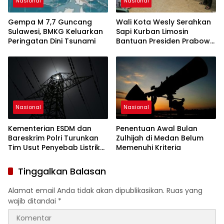
Nasional
Nasional
Gempa M 7,7 Guncang
Wali Kota Wesly Serahkan
Sulawesi, BMKG Keluarkan
Sapi Kurban Limosin
Peringatan Dini Tsunami
Bantuan Presiden Prabowo
di Masjid Amaliyah
Nasional
Nasional
Kementerian ESDM dan
Penentuan Awal Bulan
Bareskrim Polri Turunkan
Zulhijah di Medan Belum
Tim Usut Penyebab Listrik
Memenuhi Kriteria
Padam di Sumatera
Tinggalkan Balasan
Alamat email Anda tidak akan dipublikasikan.
Ruas yang
wajib ditandai
*