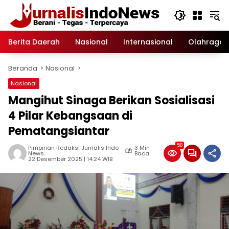
Langsung
ke
konten
Berita Daerah
Nasional
Internasional
Olahraga
Beranda
Nasional
Nasional
Mangihut Sinaga Berikan Sosialisasi
4 Pilar Kebangsaan di
Pematangsiantar
58
Pimpinan Redaksi Jurnalis Indo
3 Min
News
Baca
22 Desember 2025 | 14:24 WIB