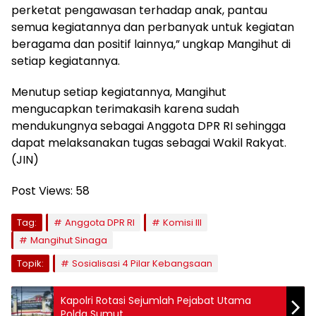
perketat pengawasan terhadap anak, pantau
semua kegiatannya dan perbanyak untuk kegiatan
beragama dan positif lainnya,” ungkap Mangihut di
setiap kegiatannya.
Menutup setiap kegiatannya, Mangihut
mengucapkan terimakasih karena sudah
mendukungnya sebagai Anggota DPR RI sehingga
dapat melaksanakan tugas sebagai Wakil Rakyat.
(JIN)
Post Views:
58
Tag:
Anggota DPR RI
Komisi III
Mangihut Sinaga
Topik:
Sosialisasi 4 Pilar Kebangsaan
Kapolri Rotasi Sejumlah Pejabat Utama
Polda Sumut