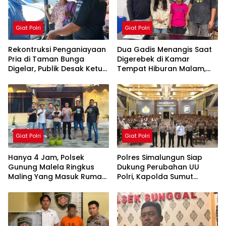
Giat Polri
Giat Polri
Rekontruksi Penganiayaan
Dua Gadis Menangis Saat
Pria di Taman Bunga
Digerebek di Kamar
Digelar, Publik Desak Ketua
Tempat Hiburan Malam,
Organisasi IPK
Polsek Gunung Malela
Pematangsiantar Diperiksa
Bongkar Jaringan Pemakai
Sabu di Simalungun
Giat Polri
Giat Polri
Hanya 4 Jam, Polsek
Polres Simalungun Siap
Gunung Malela Ringkus
Dukung Perubahan UU
Maling Yang Masuk Rumah
Polri, Kapolda Sumut
Warga Dini Hari, Tiga HP
Tegaskan Jadi Fondasi
dan Dua Tabung Gas
Penguatan
Berhasil Diamankan
Profesionalisme dan
Akuntabilitas Personel