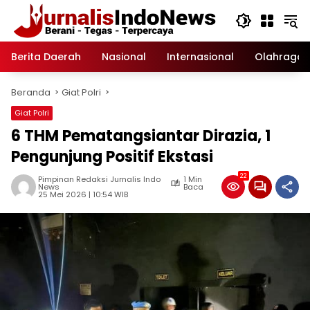
Langsung
ke
konten
Berita Daerah
Nasional
Internasional
Olahraga
Beranda
Giat Polri
Giat Polri
6 THM Pematangsiantar Dirazia, 1
Pengunjung Positif Ekstasi
22
Pimpinan Redaksi Jurnalis Indo
1 Min
News
Baca
25 Mei 2026 | 10:54 WIB