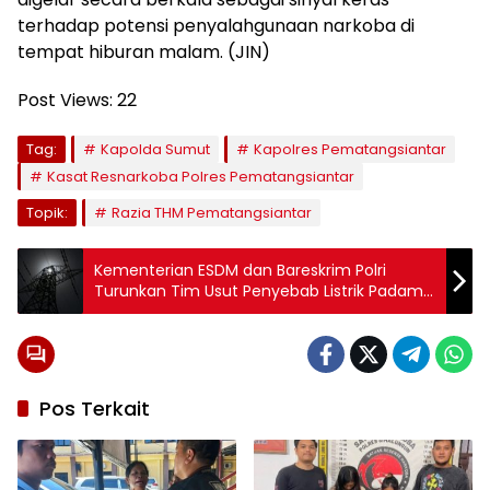
terhadap potensi penyalahgunaan narkoba di
tempat hiburan malam. (JIN)
Post Views:
22
Tag:
Kapolda Sumut
Kapolres Pematangsiantar
Kasat Resnarkoba Polres Pematangsiantar
Topik:
Razia THM Pematangsiantar
Kementerian ESDM dan Bareskrim Polri
Turunkan Tim Usut Penyebab Listrik Padam
di Sumatera
Pos Terkait