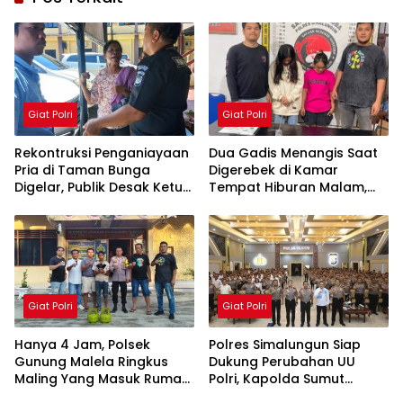
Giat Polri
Giat Polri
Rekontruksi Penganiayaan
Dua Gadis Menangis Saat
Pria di Taman Bunga
Digerebek di Kamar
Digelar, Publik Desak Ketua
Tempat Hiburan Malam,
Organisasi IPK
Polsek Gunung Malela
Pematangsiantar Diperiksa
Bongkar Jaringan Pemakai
Sabu di Simalungun
Giat Polri
Giat Polri
Hanya 4 Jam, Polsek
Polres Simalungun Siap
Gunung Malela Ringkus
Dukung Perubahan UU
Maling Yang Masuk Rumah
Polri, Kapolda Sumut
Warga Dini Hari, Tiga HP
Tegaskan Jadi Fondasi