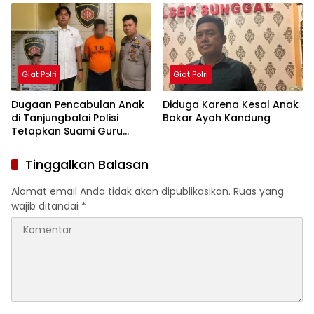
dan Dua Tabung Gas
Penguatan
Berhasil Diamankan
Profesionalisme dan
Akuntabilitas Personel
Giat Polri
Giat Polri
Dugaan Pencabulan Anak
Diduga Karena Kesal Anak
di Tanjungbalai Polisi
Bakar Ayah Kandung
Tetapkan Suami Guru
Tersangka
Tinggalkan Balasan
Alamat email Anda tidak akan dipublikasikan.
Ruas yang
wajib ditandai
*