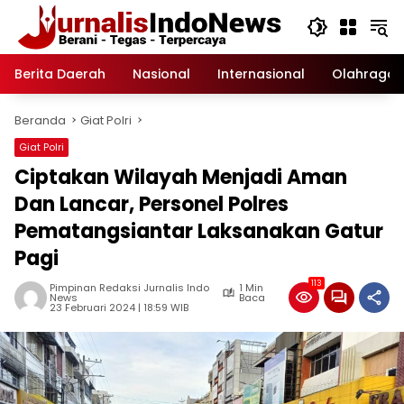
Langsung
ke
konten
Berita Daerah
Nasional
Internasional
Olahraga
Beranda
Giat Polri
Giat Polri
Ciptakan Wilayah Menjadi Aman
Dan Lancar, Personel Polres
Pematangsiantar Laksanakan Gatur
Pagi
113
Pimpinan Redaksi Jurnalis Indo
1 Min
News
Baca
23 Februari 2024 | 18:59 WIB