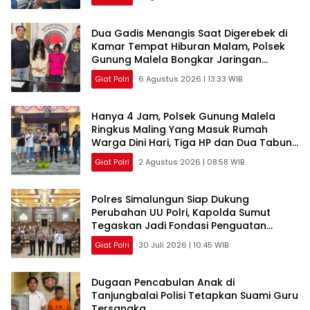
Dua Gadis Menangis Saat Digerebek di
Kamar Tempat Hiburan Malam, Polsek
Gunung Malela Bongkar Jaringan
Pemakai Sabu di Simalungun
Giat Polri
6 Agustus 2026 | 13:33 WIB
Hanya 4 Jam, Polsek Gunung Malela
Ringkus Maling Yang Masuk Rumah
Warga Dini Hari, Tiga HP dan Dua Tabung
Gas Berhasil Diamankan
Giat Polri
2 Agustus 2026 | 08:58 WIB
Polres Simalungun Siap Dukung
Perubahan UU Polri, Kapolda Sumut
Tegaskan Jadi Fondasi Penguatan
Profesionalisme dan Akuntabilitas
Giat Polri
30 Juli 2026 | 10:45 WIB
Personel
Dugaan Pencabulan Anak di
Tanjungbalai Polisi Tetapkan Suami Guru
Tersangka