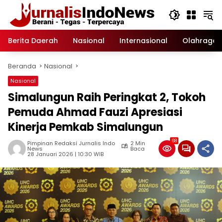
Langsung
ke
konten
Berita Daerah
Nasional
Internasional
Olahraga
Beranda
Nasional
Nasional
Simalungun Raih Peringkat 2, Tokoh
Pemuda Ahmad Fauzi Apresiasi
Kinerja Pemkab Simalungun
68
Pimpinan Redaksi Jurnalis Indo
2 Min
News
Baca
28 Januari 2026 | 10:30 WIB