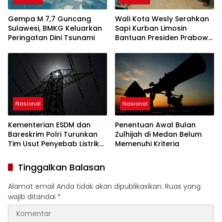
Gempa M 7,7 Guncang
Wali Kota Wesly Serahkan
Sulawesi, BMKG Keluarkan
Sapi Kurban Limosin
Peringatan Dini Tsunami
Bantuan Presiden Prabowo
di Masjid Amaliyah
Nasional
Nasional
Kementerian ESDM dan
Penentuan Awal Bulan
Bareskrim Polri Turunkan
Zulhijah di Medan Belum
Tim Usut Penyebab Listrik
Memenuhi Kriteria
Padam di Sumatera
Tinggalkan Balasan
Alamat email Anda tidak akan dipublikasikan.
Ruas yang
wajib ditandai
*