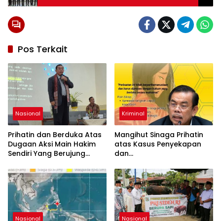
Pos Terkait
Nasional
Kriminal
Prihatin dan Berduka Atas
Mangihut Sinaga Prihatin
Dugaan Aksi Main Hakim
atas Kasus Penyekapan
Sendiri Yang Berujung
dan
Hilangnya Nyawa
Penganiayaan Perempuan
di Bandung, Minta Hukum
yang Berlaku
Nasional
Nasional